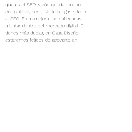
qué es el SEO, y aún queda mucho 
por platicar, pero; ¡No le tengas miedo 
al SEO! Es tu mejor aliado si buscas 
triunfar dentro del mercado digital. Si 
tienes más dudas, en Casa Diseño 
estaremos felices de apoyarte en 
este proceso.
#SEO
#diseñoweb
#ecommerce
Ver todo
Entradas recientes