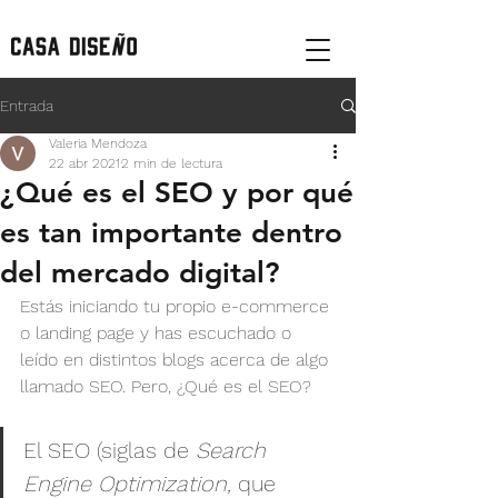
Entrada
Valeria Mendoza
22 abr 2021
2 min de lectura
¿Qué es el SEO y por qué
es tan importante dentro
del mercado digital?
Estás iniciando tu propio e-commerce 
o landing page y has escuchado o 
leído en distintos blogs acerca de algo 
llamado SEO. Pero, ¿Qué es el SEO?
El SEO (siglas de 
Search 
Engine Optimization,
 que 